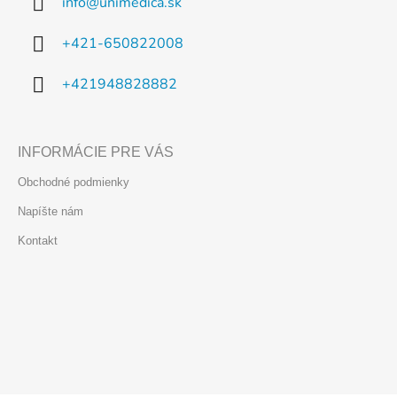
info
@
unimedica.sk
t
i
e
i
+421-650822008
p
e
r
+421948828882
v
k
y
v
INFORMÁCIE PRE VÁS
ý
Obchodné podmienky
p
i
Napíšte nám
s
Kontakt
u