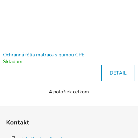
Ochranná fólia matraca s gumou CPE
Skladom
DETAIL
4
položiek celkom
O
v
l
Z
á
á
d
Kontakt
p
a
ä
c