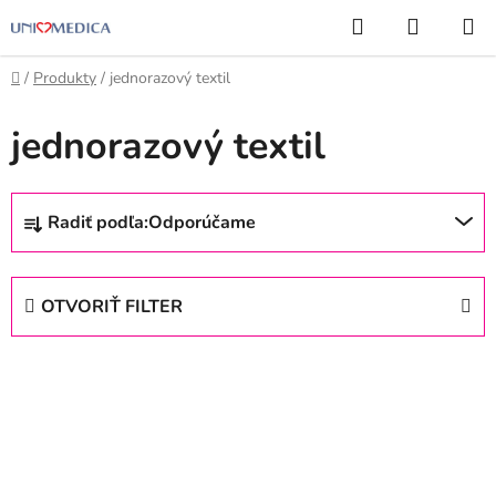
Prejsť
Hľadať
NÁKUP
na
KOŠÍK
obsah
Domov
/
Produkty
/
jednorazový textil
jednorazový textil
R
Radiť podľa:
Odporúčame
a
d
e
OTVORIŤ FILTER
n
i
V
e
ý
p
p
r
i
o
s
d