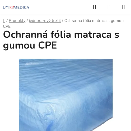
Prejsť
Hľadať
NÁKUP
na
KOŠÍK
obsah
Domov
/
Produkty
/
jednorazový textil
/
Ochranná fólia matraca s gumou
CPE
Ochranná fólia matraca s
gumou CPE