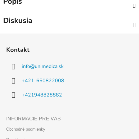
Popis
Diskusia
Z
á
Kontakt
p
ä
info
@
unimedica.sk
t
i
+421-650822008
e
+421948828882
INFORMÁCIE PRE VÁS
Obchodné podmienky