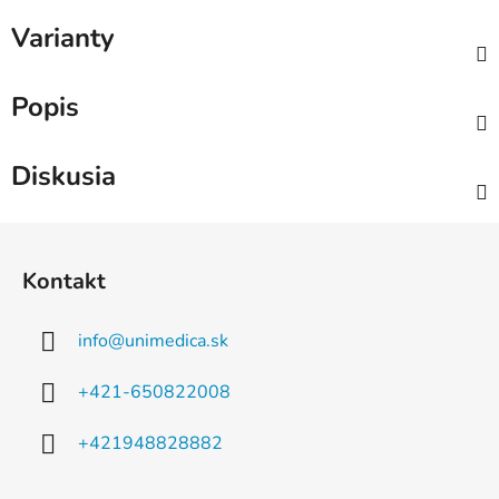
Varianty
Popis
Diskusia
Z
á
Kontakt
p
ä
info
@
unimedica.sk
t
i
+421-650822008
e
+421948828882