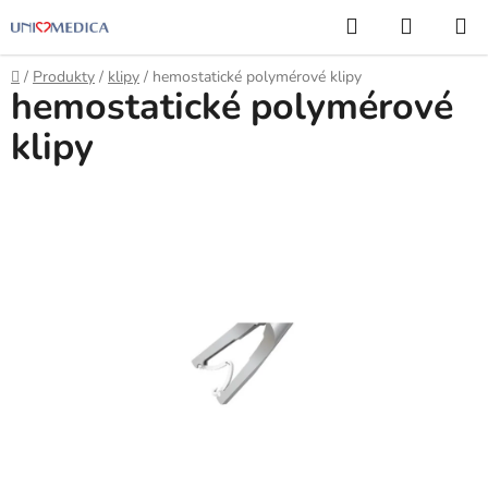
Prejsť
Hľadať
NÁKUP
na
KOŠÍK
obsah
Domov
/
Produkty
/
klipy
/
hemostatické polymérové klipy
hemostatické polymérové
klipy